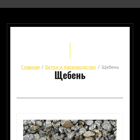
Главная
/
Бетон и производство
/
Щебень
Щебень